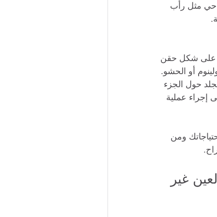
راحي مثل رأب 
.
ي على شكل حقن 
ينوم أو الحشو. 
لد حول الجزء 
ى إجراء عملية 
حتياجاتك ومن 
اح.
عين غير 