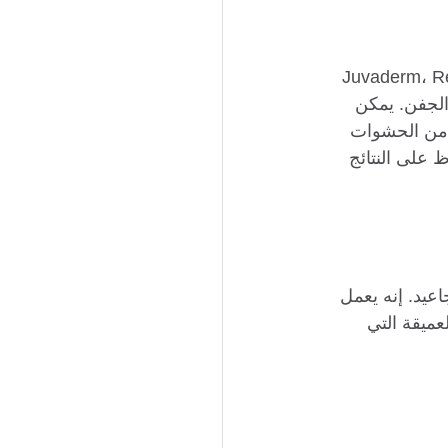
تشمل مواد الحشو الجلدية علامات تجارية متعددة مثل Juvaderm، Restylane، Sculptra، Belotero 
الجفن. يمكن 
 من الحشوات 
 على النتائج 
عيد. إنه يعمل 
ميقة التي 