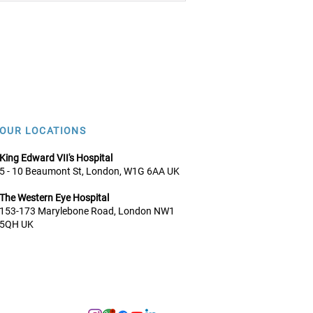
– ما يمكن توقعه
OUR LOCATIONS
King Edward VII's Hospital
5 - 10 Beaumont St, London, W1G 6AA UK
The Western Eye Hospital
153-173 Marylebone Road, Lo
ndon NW1
5QH UK